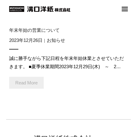
Skip
to
content
会社案内
年末年始の営業について
- 企業理念
2023年12月26日
お知らせ
- 代表挨拶
誠に勝手ながら下記日程を年末年始休業とさせていただ
きます。 ■夏季休業期間2023年12月29日(木) ～ 2…
- 会社概要
Read More
- 沿革
- 採用情報
事業内容
お知らせ