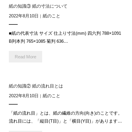
スペシャル
紙の知識③ 紙の寸法について
2022年8月10日
紙のこと
ストア
■紙の代表寸法 サイズ 仕上り寸法(mm) 四六判 788×1091
お問い合わせ
B列本判 765×1085 菊判 636…
Read More
紙の知識② 紙の流れ目とは
2022年8月10日
紙のこと
「紙の流れ目」とは、紙の繊維の方向(向き)のことです。
流れ目には、「縦目(T目)」と「横目(Y目)」があります…