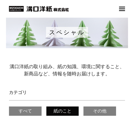
Skip
to
content
会社案内
スペシャル
- 企業理念
- 代表挨拶
溝口洋紙の取り組み、紙の知識、環境に関すること、
- 会社概要
新商品など、情報を随時お届けします。
- 沿革
カテゴリ
- 採用情報
事業内容
すべて
紙のこと
その他
お知らせ